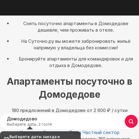
Снять посуточно апартаменты в Домодедове
дешевле, чем проживать в отеле.
На Суточно.ру вы можете забронировать жильё
напрямую у владельца без комиссии!
Бронируйте апартаменты для командировок и для
отдыха в Домодедове.
Апартаменты посуточно в
Домодедове
180 предложений в Домодедове oт 2 600
₽
/ сутки
Домодедово
Выберите даты, 2 гостя
Квартиры
Гостиницы
Дома
Частный сектор
Выберите даты заезда и
Найдём, где остановиться в Домодедове: 180 вариантов